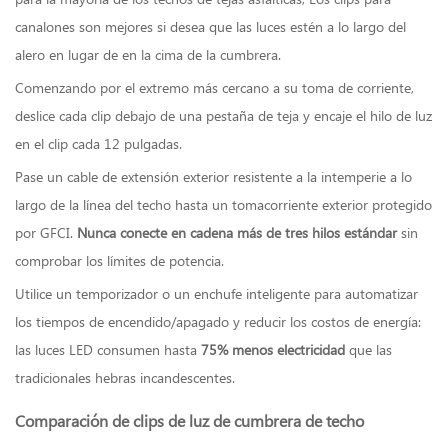
para la mayoría de los techos de tejas asfálticas; Los clips para
Navidad
artificiales
canalones son mejores si desea que las luces estén a lo largo del
para
alero en lugar de en la cima de la cumbrera.
su
Comenzando por el extremo más cercano a su toma de corriente,
hogar
2.1
deslice cada clip debajo de una pestaña de teja y encaje el hilo de luz
Características
en el clip cada 12 pulgadas.
clave
a
Pase un cable de extensión exterior resistente a la intemperie a lo
buscar
largo de la línea del techo hasta un tomacorriente exterior protegido
2.2
por GFCI.
Nunca conecte en cadena más de tres hilos estándar
sin
Estilos
populares
comprobar los límites de potencia.
de
Utilice un temporizador o un enchufe inteligente para automatizar
árboles
artificiales
los tiempos de encendido/apagado y reducir los costos de energía:
por
las luces LED consumen hasta
75% menos electricidad
que las
tamaño
tradicionales hebras incandescentes.
de
habitación
Comparación de clips de luz de cumbrera de techo
3
Coronas