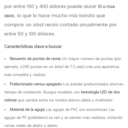
mantener
por entre 150 y 400 dólares puede durar
10 o más
la
guirnalda
, lo que lo hace mucho más barato que
años
preiluminada
comprar un árbol recién cortado anualmente por
5
Decoraciones
entre 50 y 100 dólares.
navideñas
especiales
Características clave a buscar
que
realzan
Recuento de puntas de rama:
Un mayor número de puntas (por
su
ejemplo, 1200 puntas en un árbol de 7,5 pies) crea una apariencia
exhibición
5.1
más completa y realista.
Decoraciones
Preiluminado versus apagado:
Los árboles preiluminados ahorran
especiales
de
tiempo de instalación. Busque modelos con
tecnología LED de dos
alto
colores
que cambia entre los modos blanco cálido y multicolor.
impacto
Material de la aguja:
a
Las agujas de PVC son económicas; Las
considerar
agujas de PE (polietileno) se ven y se sienten más realistas, imitando
5.2
ramas reales de abeto o abeto.
Creación