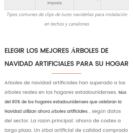
imposta
4
Guirnalda
Tipos comunes de clips de luces navideñas para instalación
navideña
con
en techos y canalones
luces:
decorando
cada
espacio
ELEGIR LOS MEJORES ÁRBOLES DE
4.1
Las
NAVIDAD ARTIFICIALES PARA SU HOGAR
mejores
ideas
de
Arboles de navidad artificiales
han superado a los
ubicación
árboles reales en los hogares estadounidenses.
para
Más
guirnaldas
del 80% de los hogares estadounidenses que celebran la
iluminadas
4.2
, según datos
Navidad utilizan ahora árboles artificiales.
Cómo
del sector. La razón principal: ahorro de costes a
esponjar
y
largo plazo. Un árbol artificial de calidad comprado