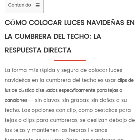
Contenido
1
Cómo
CÓMO COLOCAR LUCES NAVIDEÑAS EN
colocar
luces
LA CUMBRERA DEL TECHO: LA
navideñas
en
RESPUESTA DIRECTA
la
cumbrera
del
La forma más rápida y segura de colocar luces
techo:
la
navideñas en la cumbrera del techo es usar
clips de
respuesta
luz de plástico diseñados específicamente para tejas o
directa
1.1
— sin clavos, sin grapas, sin daños a su
canalones
Paso
techo. Las opciones con clip, como pestañas para
a
paso:
tejas o clips para cumbreras, se deslizan debajo de
Colocación
las tejas y mantienen las hebras livianas
de
luces