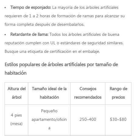
de
Tiempo de esponjado:
La mayoría de los árboles artificiales
un
requieren de 1 a 2 horas de formación de ramas para alcanzar su
tema
forma completa después de desembalarlos.
de
decoración
Retardante de llama:
Todos los árboles artificiales de buena
navideña
reputación cumplen con UL o estándares de seguridad similares.
coherente
6
Busque una etiqueta de certificación en el embalaje.
Poniéndolo
todo
Estilos populares de árboles artificiales por tamaño de
junto:
habitación
una
lista
Altura del
de
Tamaño ideal de la
Consejos
Rango de
verificación
árbol
habitación
recomendados
precios
completa
para
Pequeño
la
4 pies
apartamento/oficin
250–400
$30–$80
decoración
(mesa)
navideña
a