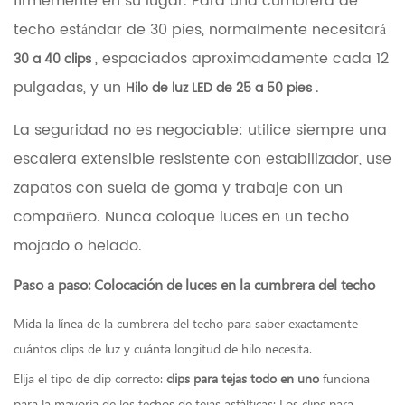
firmemente en su lugar. Para una cumbrera de
en
techo estándar de 30 pies, normalmente necesitará
la
cumbrera
, espaciados aproximadamente cada 12
30 a 40 clips
del
pulgadas, y un
.
Hilo de luz LED de 25 a 50 pies
techo
1.2
Comparación
La seguridad no es negociable: utilice siempre una
de
escalera extensible resistente con estabilizador, use
clips
de
zapatos con suela de goma y trabaje con un
luz
compañero. Nunca coloque luces en un techo
de
cumbrera
mojado o helado.
de
techo
Paso a paso: Colocación de luces en la cumbrera del techo
2
Elegir
Mida la línea de la cumbrera del techo para saber exactamente
los
cuántos clips de luz y cuánta longitud de hilo necesita.
mejores
árboles
Elija el tipo de clip correcto:
clips para tejas todo en uno
funciona
de