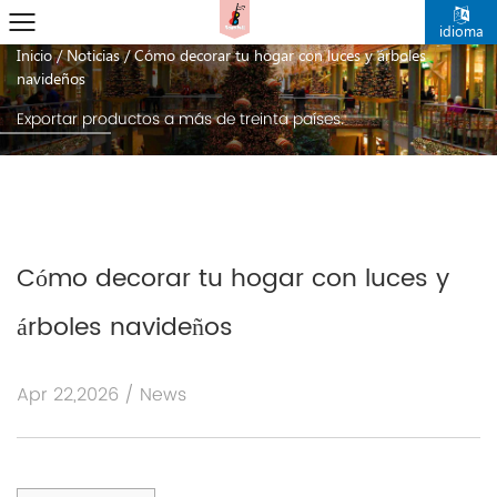
noticias
idioma
Inicio
/
Noticias
/
Cómo decorar tu hogar con luces y árboles
navideños
Exportar productos a más de treinta países.
Cómo decorar tu hogar con luces y
árboles navideños
Apr 22,2026 / News