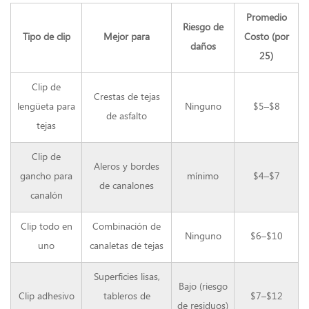
navideñas
Promedio
Riesgo de
artificiales:
Tipo de clip
Mejor para
Costo (por
lo
daños
25)
que
las
hace
Clip de
Crestas de tejas
geniales
lengüeta para
Ninguno
$5–$8
3.1
de asfalto
tejas
Coronas
artificiales
Clip de
para
Aleros y bordes
interiores
gancho para
mínimo
$4–$7
de canalones
y
canalón
exteriores
3.2
Clip todo en
Combinación de
Consejos
Ninguno
$6–$10
de
uno
canaletas de tejas
estilo
para
Superficies lisas,
Bajo (riesgo
coronas
Clip adhesivo
tableros de
$7–$12
artificiales
de residuos)