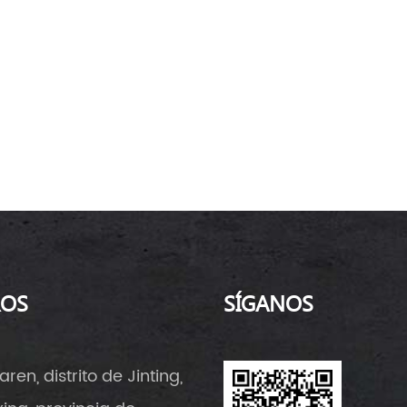
ROS
SÍGANOS
aren, distrito de Jinting,