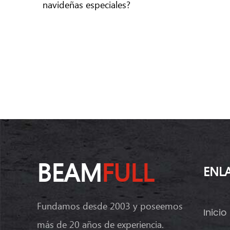
navideñas especiales?
BEAM
FULL
ENL
Fundamos desde 2003 y poseemos
Inicio
más de 20 años de experiencia.