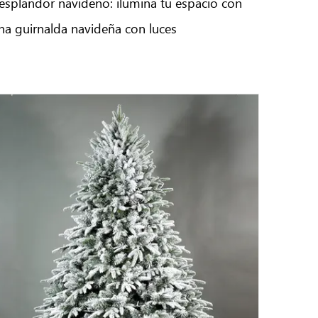
esplandor navideño: ilumina tu espacio con
na guirnalda navideña con luces