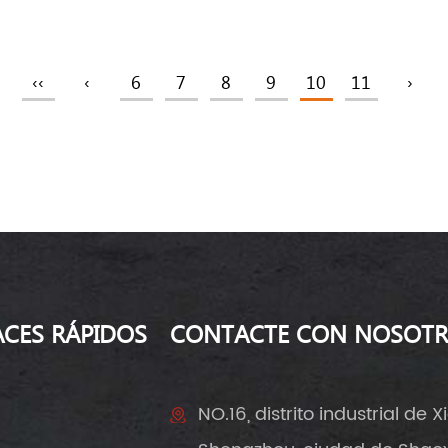
‹‹
‹
6
7
8
9
10
11
›
ACES RÁPIDOS
CONTACTE CON NOSOT
NO.16, distrito industrial de Xi