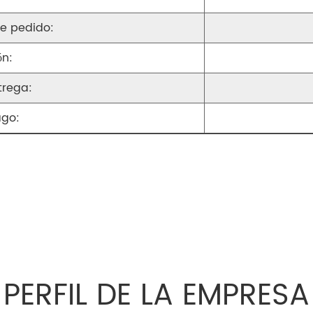
e pedido:
ón:
trega:
ago:
PERFIL DE LA EMPRESA