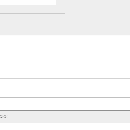
:
cio: