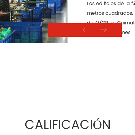
Los edificios de la 
metros cuadrados. 
de 40'GP de Guirnal
navideño por mes.
CALIFICACIÓN