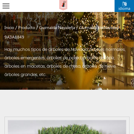
idioma
/
/
/
Inicio
Producto
Guirnalda Navideña
Guirnalda de Navidad
9A3A8849
Hay muchos tipos de árboles de Navidad, árboles normales,
árboles emergentes, árboles de pared, árboles de lápiz,
árboles en macetas, árboles de mesa, árboles de nieve,
árboles grandes, etc.