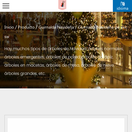
idioma
/
/
/
Inicio
Producto
Guirnalda Navideña
Guirnalda Navideña-pe pvc
sw
Hay muchos tipos de árboles de Navidad, árboles normales,
árboles emergentes, árboles de pared, árboles de lápiz,
árboles en macetas, árboles de mesa, árboles de nieve,
árboles grandes, etc.