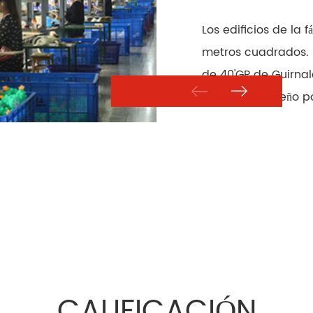
Los edificios de la 
metros cuadrados. 
de 40'GP de Guirna
artículo navideño p
CALIFICACIÓN