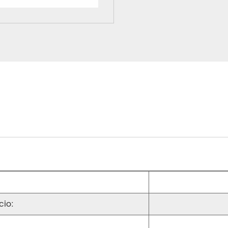
:
cio: