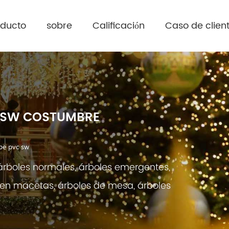
oducto
sobre
Calificación
Caso de clien
 SW COSTUMBRE
pe pvc sw
árboles normales, árboles emergentes,
s en macetas, árboles de mesa, árboles