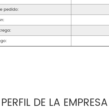
e pedido:
ón:
trega:
ago:
PERFIL DE LA EMPRESA