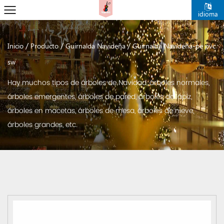
idioma
/
/
/
Inicio
Producto
Guirnalda Navideña
Guirnalda Navideña-pe pvc
sw
Hay muchos tipos de árboles de Navidad, árboles normales,
árboles emergentes, árboles de pared, árboles de lápiz,
árboles en macetas, árboles de mesa, árboles de nieve,
árboles grandes, etc.