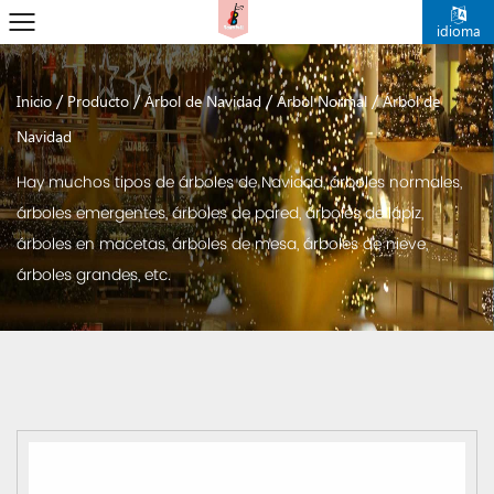
idioma
/
/
/
/
Inicio
Producto
Árbol de Navidad
Árbol Normal
Árbol de
Navidad
Hay muchos tipos de árboles de Navidad, árboles normales,
árboles emergentes, árboles de pared, árboles de lápiz,
árboles en macetas, árboles de mesa, árboles de nieve,
árboles grandes, etc.