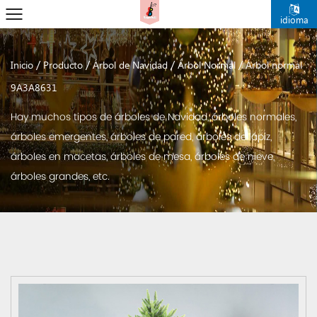
idioma
/
/
/
/
Inicio
Producto
Árbol de Navidad
Árbol Normal
Árbol normal
9A3A8631
Hay muchos tipos de árboles de Navidad, árboles normales,
árboles emergentes, árboles de pared, árboles de lápiz,
árboles en macetas, árboles de mesa, árboles de nieve,
árboles grandes, etc.