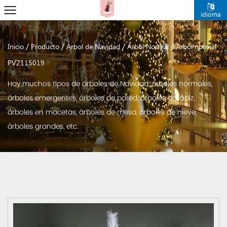
idioma
/
/
/
/
Inicio
Producto
Árbol de Navidad
Árbol Normal
Árbol normal
PV2115019
Hay muchos tipos de árboles de Navidad, árboles normales,
árboles emergentes, árboles de pared, árboles de lápiz,
árboles en macetas, árboles de mesa, árboles de nieve,
árboles grandes, etc.