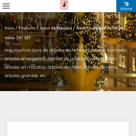
idioma
/
/
/
/
Inicio
Producto
Árbol de Navidad
Árbol de mesa
Árbol de
mesa-TAT SET
Hay muchos tipos de árboles de Navidad, árboles normales,
árboles emergentes, árboles de pared, árboles de lápiz,
árboles en macetas, árboles de mesa, árboles de nieve,
árboles grandes, etc.