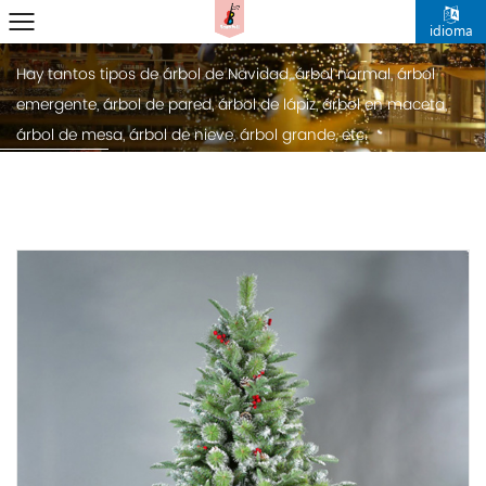
Centro de Noticias
idioma
Inicio
/
Noticias
Hay tantos tipos de árbol de Navidad, árbol normal, árbol
emergente, árbol de pared, árbol de lápiz, árbol en maceta,
árbol de mesa, árbol de nieve, árbol grande, etc.