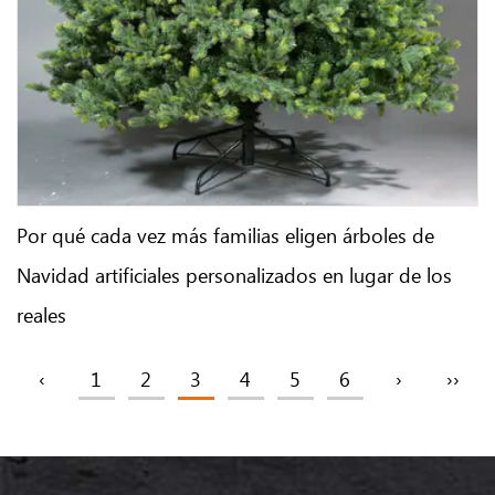
Por qué cada vez más familias eligen árboles de
Navidad artificiales personalizados en lugar de los
reales
‹
1
2
3
4
5
6
›
››