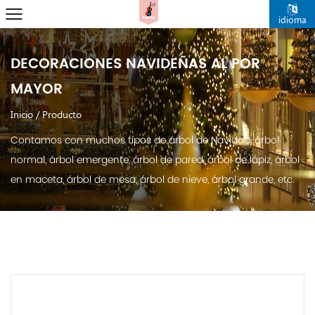
idioma
DECORACIONES NAVIDEÑAS AL POR
MAYOR
Inicio
/
Producto
Contamos con muchos tipos de árbol de Navidad, árbol
normal, árbol emergente, árbol de pared, árbol de lápiz, árbol
en maceta, árbol de mesa, árbol de nieve, árbol grande, etc.