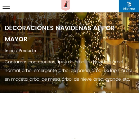
idioma
DECORACIONES NAVIDEÑAS AL POR
MAYOR
Inicio
/
Producto
Contamos con muchos tipos de árbol de Navidad, árbol
normal, árbol emergente, árbol de pared, árbol de lápiz, árbol
en maceta, árbol de mesa, árbol de nieve, árbol grande, etc.